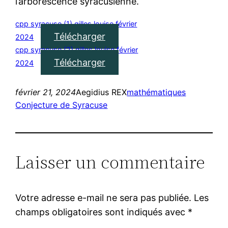
l’arborescence syracusienne.
cpp syracuse (1) gilles louise février
Télécharger
2024
cpp syracuse (2) gilles louise février
Télécharger
2024
février 21, 2024
Aegidius REX
mathématiques
Conjecture de Syracuse
Laisser un commentaire
Votre adresse e-mail ne sera pas publiée.
Les
champs obligatoires sont indiqués avec
*