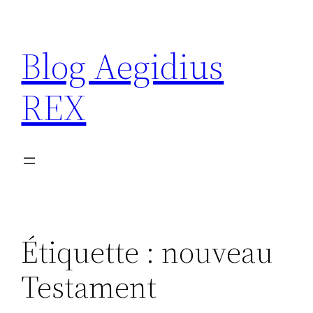
Aller
au
Blog Aegidius
contenu
REX
Étiquette :
nouveau
Testament