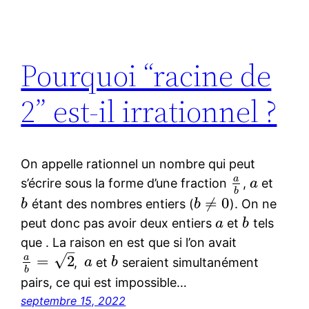
Pourquoi “racine de
2” est-il irrationnel ?
On appelle rationnel un nombre qui peut
a
s’écrire sous la forme d’une fraction
,
et
a
b
≠
0
étant des nombres entiers (
). On ne
b
b
peut donc pas avoir deux entiers
et
tels
a
b
que . La raison en est que si l’on avait
–
√
a
=
2
,
et
seraient simultanément
a
b
b
pairs, ce qui est impossible…
septembre 15, 2022