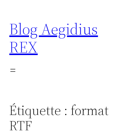
Aller
au
Blog Aegidius
contenu
REX
Étiquette :
format
RTF