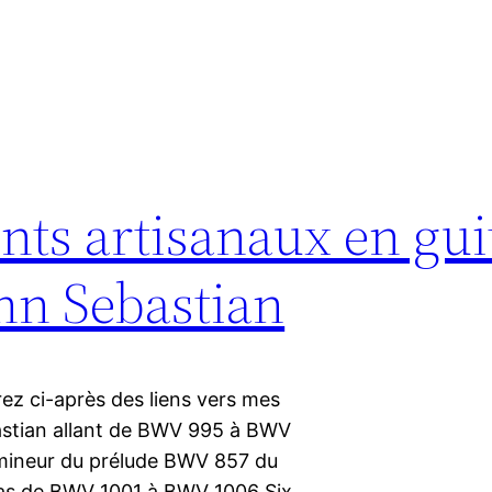
ts artisanaux en gui
nn Sebastian
rez ci-après des liens vers mes
astian allant de BWV 995 à BWV
 mineur du prélude BWV 857 du
itas de BWV 1001 à BWV 1006 Six